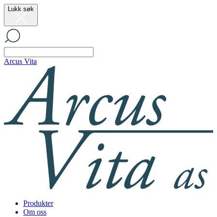
Lukk søk
Arcus Vita
Produkter
Om oss