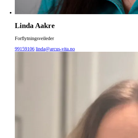
Linda Aakre
Forflytningsveileder
99159106
linda@arcus-vita.no