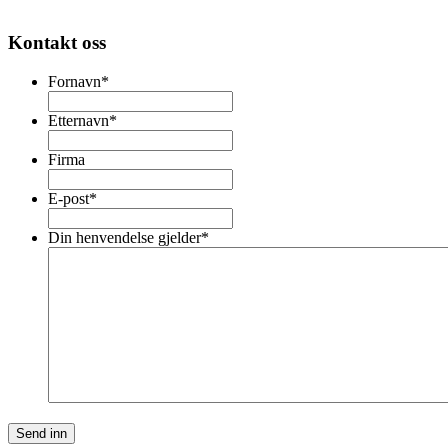
Kontakt oss
Fornavn
*
Etternavn
*
Firma
E-post
*
Din henvendelse gjelder
*
Send inn