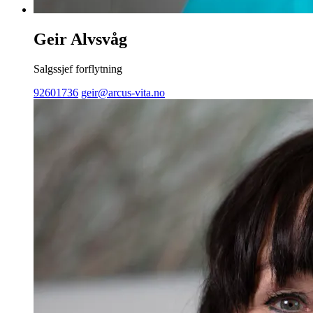
Geir Alvsvåg
Salgssjef forflytning
92601736
geir@arcus-vita.no