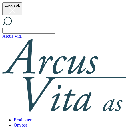
Lukk søk
Arcus Vita
Produkter
Om oss