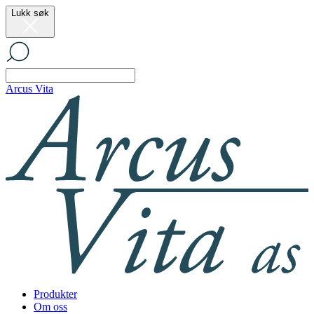
Lukk søk
Arcus Vita
Produkter
Om oss