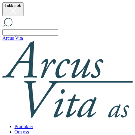
Lukk søk
Arcus Vita
Produkter
Om oss