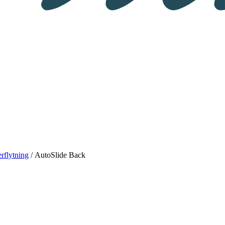
rflytning
/ AutoSlide Back