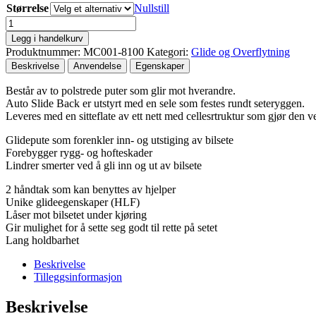
Størrelse
Nullstill
AutoSlide
Back
Legg i handelkurv
antall
Produktnummer:
MC001-8100
Kategori:
Glide og Overflytning
Beskrivelse
Anvendelse
Egenskaper
Består av to polstrede puter som glir mot hverandre.
Auto Slide Back er utstyrt med en sele som festes rundt seteryggen.
Leveres med en sitteflate av ett nett med cellesrtruktur som gjør den ve
Glidepute som forenkler inn- og utstiging av bilsete
Forebygger rygg- og hofteskader
Lindrer smerter ved å gli inn og ut av bilsete
2 håndtak som kan benyttes av hjelper
Unike glideegenskaper (HLF)
Låser mot bilsetet under kjøring
Gir mulighet for å sette seg godt til rette på setet
Lang holdbarhet
Beskrivelse
Tilleggsinformasjon
Beskrivelse