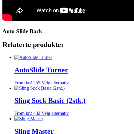
Auto Slide Back
Relaterte produkter
AutoSlide Turner
Dette
From
kr
2 255
Velg alternativ
produktet
har
flere
Sling Sock Basic (2stk.)
varianter.
Alternativene
Dette
From
kr
2 432
Velg alternativ
kan
produktet
velges
har
på
flere
Sling Master
produktsiden