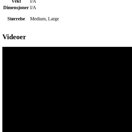
Vekt
I/A
Dimensjoner
I/A
Størrelse
Medium, Large
Videoer