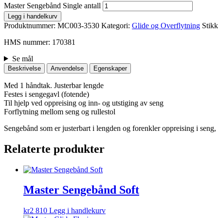
Master Sengebånd Single antall
Legg i handelkurv
Produktnummer:
MC003-3530
Kategori:
Glide og Overflytning
Stik
HMS nummer: 170381
Se mål
Beskrivelse
Anvendelse
Egenskaper
Med 1 håndtak. Justerbar lengde
Festes i sengegavl (fotende)
Til hjelp ved oppreising og inn- og utstiging av seng
Forflytning mellom seng og rullestol
Sengebånd som er justerbart i lengden og forenkler oppreising i seng, og
Relaterte produkter
Master Sengebånd Soft
kr
2 810
Legg i handlekurv