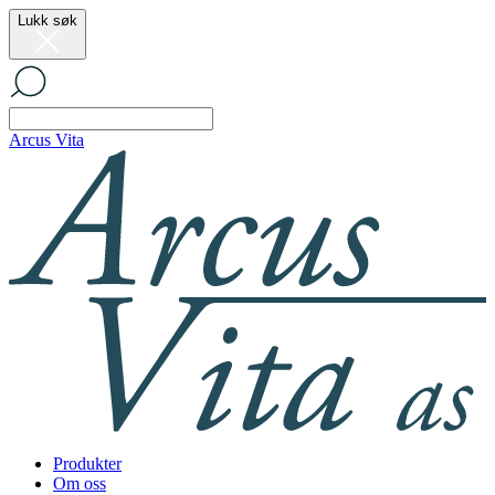
Lukk søk
Arcus Vita
Produkter
Om oss