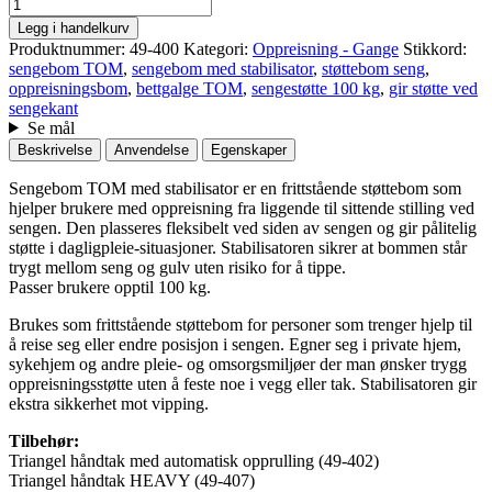
Legg i handelkurv
Produktnummer:
49-400
Kategori:
Oppreisning - Gange
Stikkord:
sengebom TOM
,
sengebom med stabilisator
,
støttebom seng
,
oppreisningsbom
,
bettgalge TOM
,
sengestøtte 100 kg
,
gir støtte ved
sengekant
Se mål
Beskrivelse
Anvendelse
Egenskaper
Sengebom TOM med stabilisator er en frittstående støttebom som
hjelper brukere med oppreisning fra liggende til sittende stilling ved
sengen. Den plasseres fleksibelt ved siden av sengen og gir pålitelig
støtte i dagligpleie-situasjoner. Stabilisatoren sikrer at bommen står
trygt mellom seng og gulv uten risiko for å tippe.
Passer brukere opptil 100 kg.
Brukes som frittstående støttebom for personer som trenger hjelp til
å reise seg eller endre posisjon i sengen. Egner seg i private hjem,
sykehjem og andre pleie- og omsorgsmiljøer der man ønsker trygg
oppreisningsstøtte uten å feste noe i vegg eller tak. Stabilisatoren gir
ekstra sikkerhet mot vipping.
Tilbehør:
Triangel håndtak med automatisk opprulling (49-402)
Triangel håndtak HEAVY (49-407)