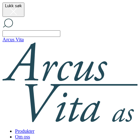
Lukk søk
Arcus Vita
Produkter
Om oss