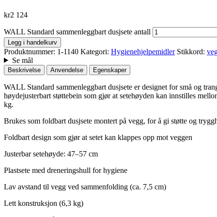
kr
2 124
WALL Standard sammenleggbart dusjsete antall
Legg i handelkurv
Produktnummer:
1-1140
Kategori:
Hygienehjelpemidler
Stikkord:
veg
Se mål
Beskrivelse
Anvendelse
Egenskaper
WALL Standard sammenleggbart dusjsete er designet for små og trange
høydejusterbart støttebein som gjør at setehøyden kan innstilles mello
kg.
Brukes som foldbart dusjsete montert på vegg, for å gi støtte og trygg
Foldbart design som gjør at setet kan klappes opp mot veggen
Justerbar setehøyde: 47–57 cm
Plastsete med dreneringshull for hygiene
Lav avstand til vegg ved sammenfolding (ca. 7,5 cm)
Lett konstruksjon (6,3 kg)