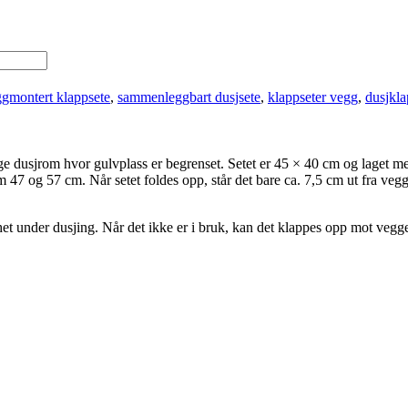
gmontert klappsete
,
sammenleggbart dusjsete
,
klappseter vegg
,
dusjkla
 dusjrom hvor gulvplass er begrenset. Setet er 45 × 40 cm og laget m
m 47 og 57 cm. Når setet foldes opp, står det bare ca. 7,5 cm ut fra veg
het under dusjing. Når det ikke er i bruk, kan det klappes opp mot vegge