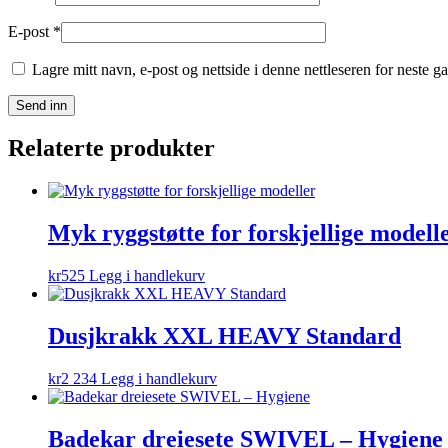
E-post
*
Lagre mitt navn, e-post og nettside i denne nettleseren for neste 
Relaterte produkter
Myk ryggstøtte for forskjellige modell
kr
525
Legg i handlekurv
Dusjkrakk XXL HEAVY Standard
kr
2 234
Legg i handlekurv
Badekar dreiesete SWIVEL – Hygiene