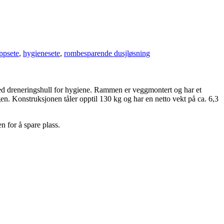
ppsete
,
hygiene­sete
,
rombesparende dusjløsning
ed dreneringshull for hygiene. Rammen er veggmontert og har et
gen. Konstruksjonen tåler opptil 130 kg og har en netto vekt på ca. 6,3
n for å spare plass.